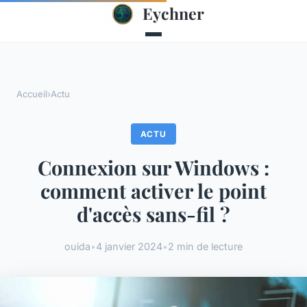
Eychner
Accueil
›
Actu
ACTU
Connexion sur Windows :
comment activer le point
d'accès sans-fil ?
ouida
•
4 janvier 2024
•
2 min de lecture