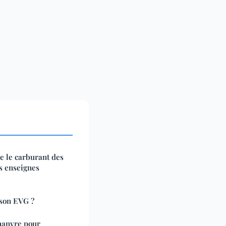
re le carburant des
es enseignes
 son EVG ?
chanvre pour