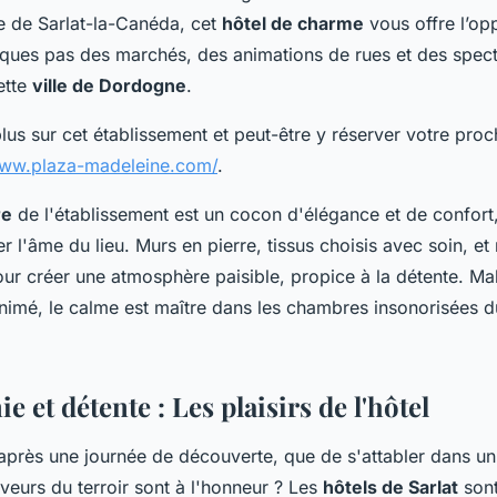
le de Sarlat-la-Canéda, cet
hôtel de charme
vous offre l’op
lques pas des marchés, des animations de rues et des specta
ette
ville de Dordogne
.
lus sur cet établissement et peut-être y réserver votre proc
www.plaza-madeleine.com/
.
re
de l'établissement est un cocon d'élégance et de confor
er l'âme du lieu. Murs en pierre, tissus choisis avec soin, et
ur créer une atmosphère paisible, propice à la détente. Mal
animé, le calme est maître dans les chambres insonorisées d
 et détente : Les plaisirs de l'hôtel
après une journée de découverte, que de s'attabler dans u
aveurs du terroir sont à l'honneur ? Les
hôtels de Sarlat
sont