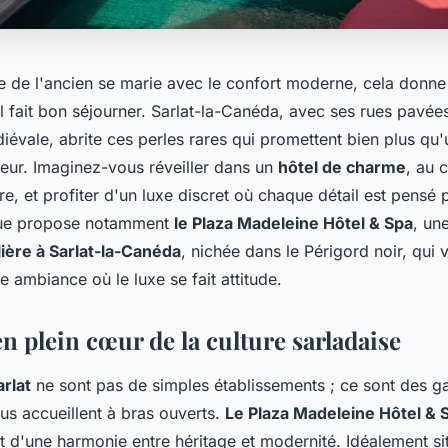
 de l'ancien se marie avec le confort moderne, cela donne 
l fait bon séjourner. Sarlat-la-Canéda, avec ses rues pavée
iévale, abrite ces perles rares qui promettent bien plus qu
eur. Imaginez-vous réveiller dans un
hôtel de charme
, au 
re, et profiter d'un luxe discret où chaque détail est pensé 
 que propose notamment
le Plaza Madeleine Hôtel & Spa
, un
lière à Sarlat-la-Canéda
, nichée dans le Périgord noir, qui 
 ambiance où le luxe se fait attitude.
n plein cœur de la culture sarladaise
arlat
ne sont pas de simples établissements ; ce sont des g
ous accueillent à bras ouverts.
Le Plaza Madeleine Hôtel & 
t d'une harmonie entre héritage et modernité. Idéalement sit