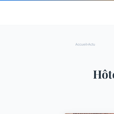
Accueil
›
Actu
Hôte