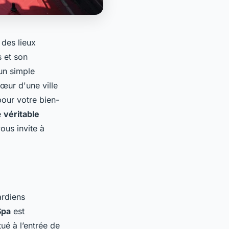
des lieux
s et son
'un simple
cœur d'une ville
pour votre bien-
e
véritable
vous invite à
ardiens
Spa
est
ué à l’entrée de