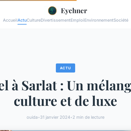
Eychner
Accueil
Actu
Culture
Divertissement
Emploi
Environnement
Société
ACTU
l à Sarlat : Un mélan
culture et de luxe
ouida
•
31 janvier 2024
•
2 min de lecture