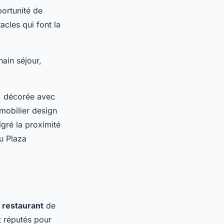
portunité de
cles qui font la
hain séjour,
t, décorée avec
 mobilier design
gré la proximité
u Plaza
n
restaurant
de
 réputés pour