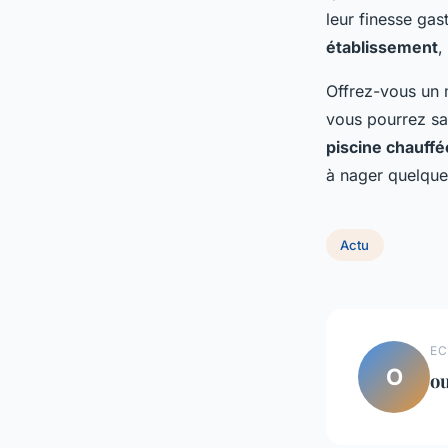
leur finesse gas
établissement
,
Offrez-vous un 
vous pourrez sav
piscine chauffé
à nager quelques
Actu
EC
O
o