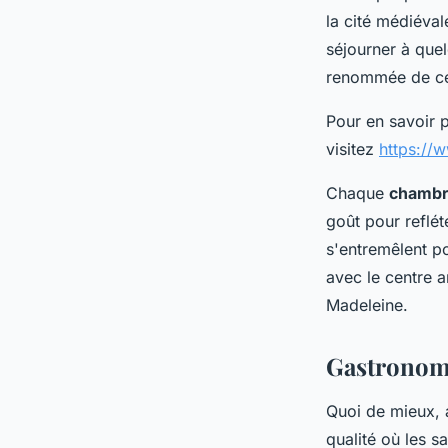
la cité médiéva
séjourner à que
renommée de c
Pour en savoir p
visitez
https://
Chaque
chamb
goût pour reflét
s'entremêlent po
avec le centre 
Madeleine.
Gastronomie
Quoi de mieux, 
qualité où les s