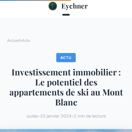
Eychner
Accueil
›
Actu
ACTU
Investissement immobilier :
Le potentiel des
appartements de ski au Mont
Blanc
ouida
•
20 janvier 2024
•
2 min de lecture