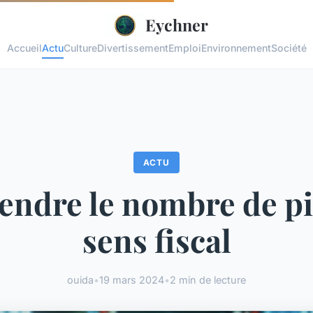
Eychner
Accueil
Actu
Culture
Divertissement
Emploi
Environnement
Société
ACTU
ndre le nombre de pi
sens fiscal
ouida
•
19 mars 2024
•
2 min de lecture