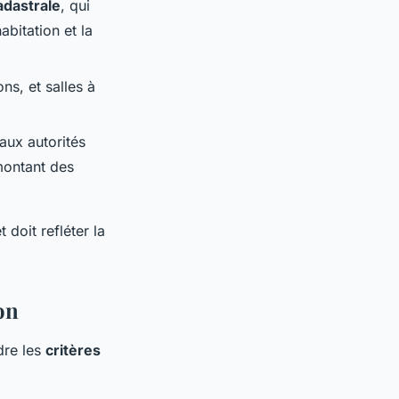
adastrale
, qui
abitation et la
ns, et salles à
 aux autorités
montant des
doit refléter la
on
dre les
critères