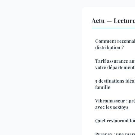
Actu — Lectur
Comment reconnaît
distribution ?
Tarif assurance aut
votre département
5 destinations idé
famille
Vibromasseur : pré
avec les sextoys
Quel restaurant lor
Pyrenex : une marq