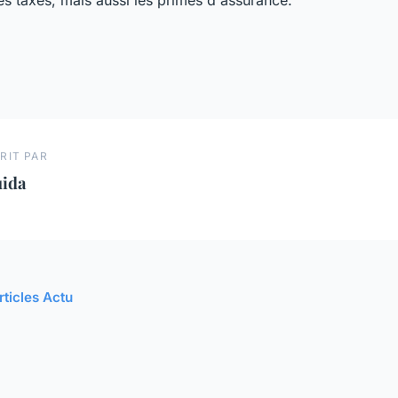
es taxes, mais aussi les primes d'assurance.
RIT PAR
uida
rticles Actu