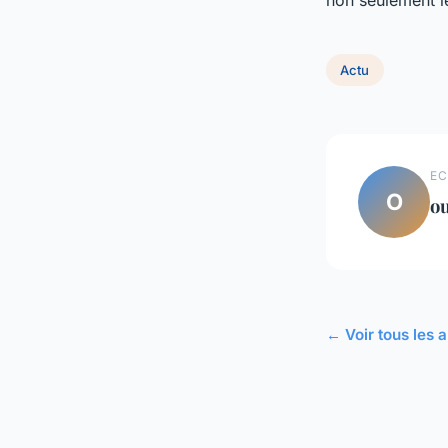
non seulement l
Actu
EC
O
o
← Voir tous les a