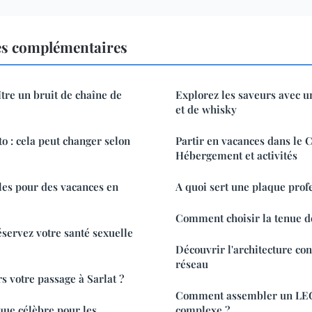
es complémentaires
re un bruit de chaîne de
Explorez les saveurs avec u
et de whisky
o : cela peut changer selon
Partir en vacances dans le C
Hébergement et activités
ales pour des vacances en
A quoi sert une plaque prof
Comment choisir la tenue de
servez votre santé sexuelle
Découvrir l'architecture c
réseau
s votre passage à Sarlat ?
Comment assembler un LEG
ue célèbre pour les
complexe ?