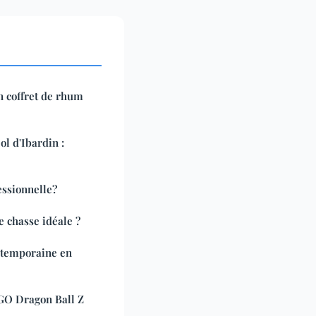
n coffret de rhum
ol d'Ibardin :
essionnelle?
 chasse idéale ?
ontemporaine en
O Dragon Ball Z