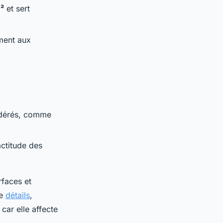
²
et sert
ment aux
idérés, comme
actitude des
rfaces et
de
détails
,
 car elle affecte