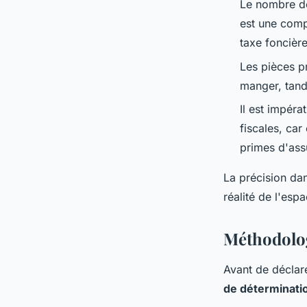
Le nombre de
est une compo
taxe foncière
Les pièces pr
manger, tandi
Il est impéra
fiscales, ca
primes d'ass
La précision dan
réalité de l'esp
Méthodolog
Avant de déclare
de déterminati