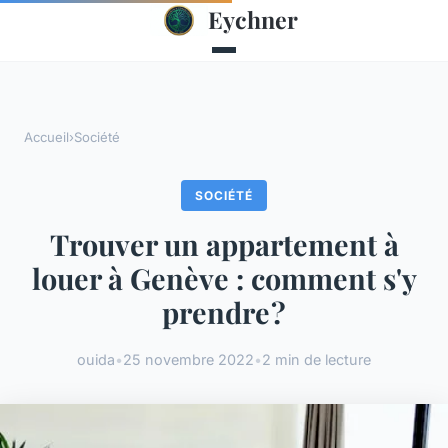
Eychner
Accueil
›
Société
SOCIÉTÉ
Trouver un appartement à
louer à Genève : comment s'y
prendre ?
ouida
•
25 novembre 2022
•
2 min de lecture