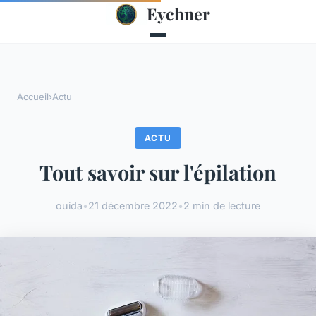
Eychner
Accueil
›
Actu
ACTU
Tout savoir sur l'épilation
ouida
•
21 décembre 2022
•
2 min de lecture