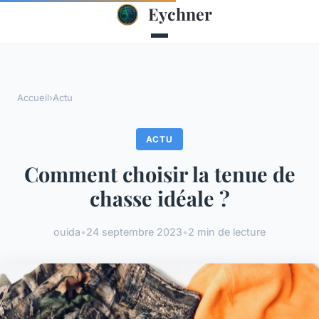
Eychner
Accueil
›
Actu
ACTU
Comment choisir la tenue de
chasse idéale ?
ouida
•
24 septembre 2023
•
2 min de lecture