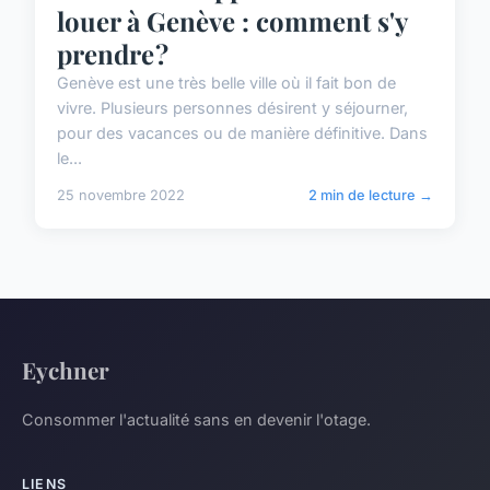
louer à Genève : comment s'y
prendre ?
Genève est une très belle ville où il fait bon de
vivre. Plusieurs personnes désirent y séjourner,
pour des vacances ou de manière définitive. Dans
le...
25 novembre 2022
2 min de lecture →
Eychner
Consommer l'actualité sans en devenir l'otage.
LIENS