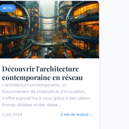
ACTU
Découvrir l'architecture
contemporaine en réseau
L'architecture contemporaine, un
foisonnement de créativité et d'innovation,
s'offre aujourd'hui à nous grâce à des plates-
formes dédiées et des résea...
5 juin 2024
2 min de lecture →