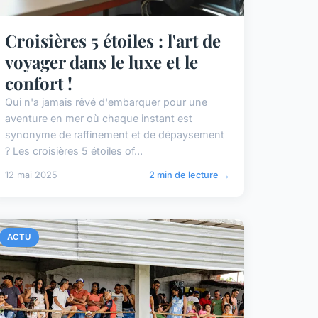
Croisières 5 étoiles : l'art de
voyager dans le luxe et le
confort !
Qui n'a jamais rêvé d'embarquer pour une
aventure en mer où chaque instant est
synonyme de raffinement et de dépaysement
? Les croisières 5 étoiles of...
12 mai 2025
2 min de lecture →
ACTU