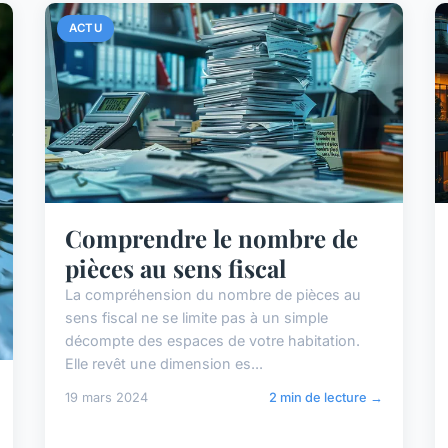
ACTU
Comprendre le nombre de
pièces au sens fiscal
La compréhension du nombre de pièces au
sens fiscal ne se limite pas à un simple
décompte des espaces de votre habitation.
Elle revêt une dimension es...
19 mars 2024
2 min de lecture →