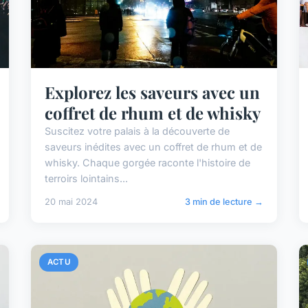
Explorez les saveurs avec un
coffret de rhum et de whisky
Suscitez votre palais à la découverte de
saveurs inédites avec un coffret de rhum et de
whisky. Chaque gorgée raconte l'histoire de
terroirs lointains...
20 mai 2024
3 min de lecture →
ACTU