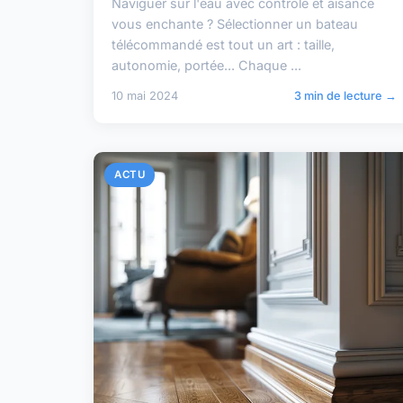
Naviguer sur l'eau avec contrôle et aisance
vous enchante ? Sélectionner un bateau
télécommandé est tout un art : taille,
autonomie, portée... Chaque ...
10 mai 2024
3 min de lecture →
ACTU