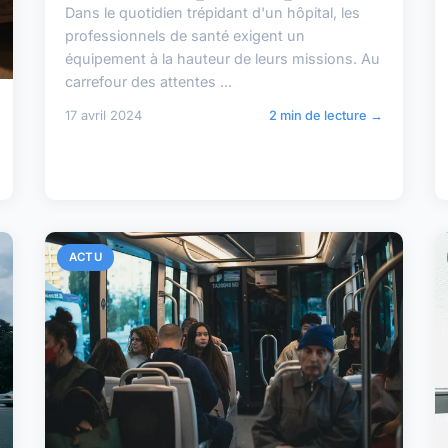
Dans le quotidien trépidant d'un hôpital, les
professionnels de santé exigent un
équipement à la hauteur de leurs missions. Au
carrefour des attentes ...
17 avril 2024
2 min de lecture →
ACTU