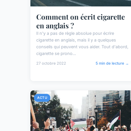
Comment on écrit cigarette
en anglais ?
Il n'y a pas de règle absolue pour écrire
cigarette en anglais, mais il y a quelques
conseils qui peuvent vous aider. Tout d'abord,
cigarette se prono...
27 octobre 2022
5 min de lecture →
ACTU