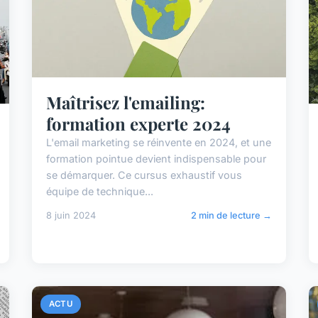
Maîtrisez l'emailing:
formation experte 2024
L'email marketing se réinvente en 2024, et une
formation pointue devient indispensable pour
se démarquer. Ce cursus exhaustif vous
équipe de technique...
8 juin 2024
2 min de lecture →
ACTU