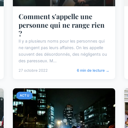
Comment s'appelle une
personne qui ne range rien
?
Il y a plusieurs noms pour les personnes qui
ne rangent pas leurs affaires. On les appelle
souvent des désordonnés, des négligents ou
des paresseux. M...
27 octobre 2022
6 min de lecture →
ACTU