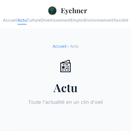
Eychner
Accueil
Actu
Culture
Divertissement
Emploi
Environnement
Société
Accueil
› Actu
📰
Actu
Toute l'actualité en un clin d'oeil