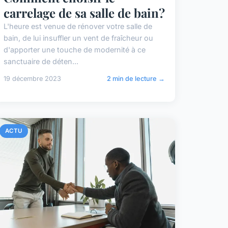
carrelage de sa salle de bain?
L'heure est venue de rénover votre salle de
bain, de lui insuffler un vent de fraîcheur ou
d'apporter une touche de modernité à ce
sanctuaire de déten...
19 décembre 2023
2 min de lecture →
ACTU