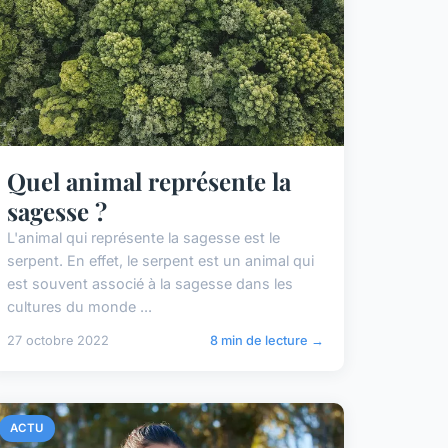
Quel animal représente la
sagesse ?
L'animal qui représente la sagesse est le
serpent. En effet, le serpent est un animal qui
est souvent associé à la sagesse dans les
cultures du monde ...
27 octobre 2022
8 min de lecture →
ACTU