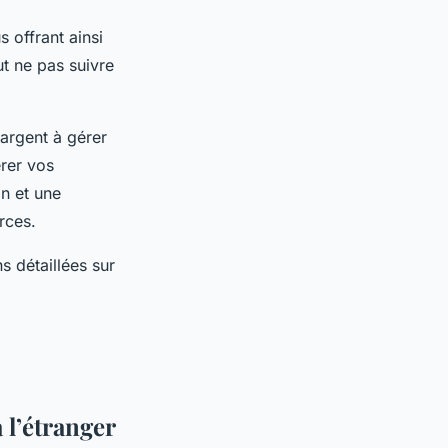
s offrant ainsi
ut ne pas suivre
rgent à gérer
érer vos
n et une
rces.
s détaillées sur
 l’étranger