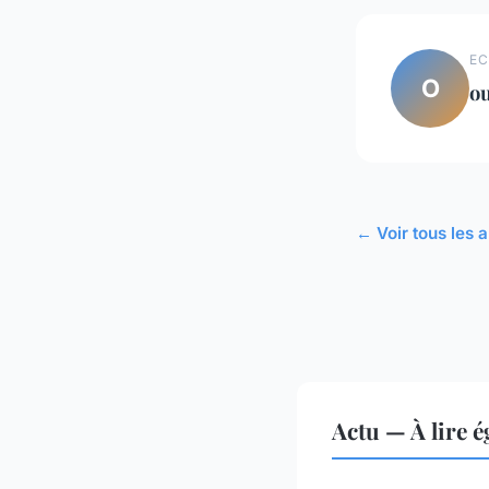
EC
O
o
← Voir tous les a
Actu — À lire 