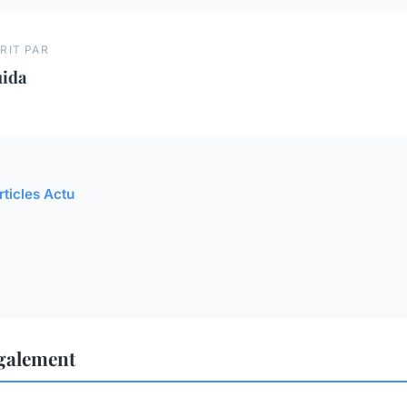
RIT PAR
uida
rticles Actu
également