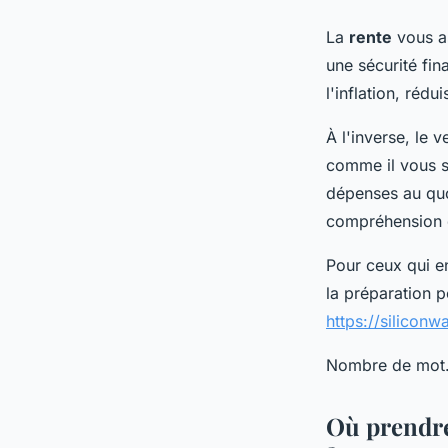
La
rente
vous a
une sécurité fin
l'inflation, rédu
À l'inverse, le 
comme il vous si
dépenses au quo
compréhension d
Pour ceux qui en
la préparation p
https://siliconw
Nombre de mot
Où prendre