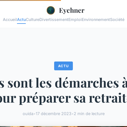
Eychner
Accueil
Actu
Culture
Divertissement
Emploi
Environnement
Société
ACTU
s sont les démarches à
ur préparer sa retrai
ouida
•
17 décembre 2023
•
2 min de lecture