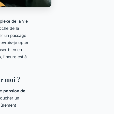
lexe de la vie
oche de la
rer un passage
evrais-je opter
nser bien en
, l'heure est à
ur moi ?
re
pension de
toucher un
 mûrement