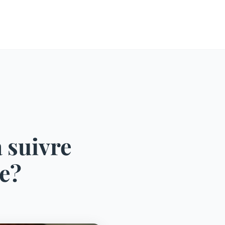
 suivre
te?