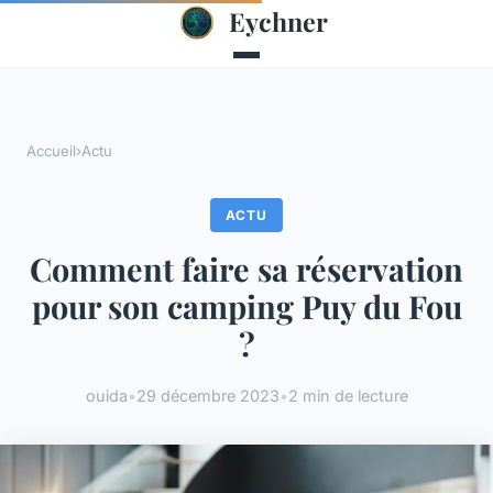
Eychner
Accueil
›
Actu
ACTU
Comment faire sa réservation
pour son camping Puy du Fou
?
ouida
•
29 décembre 2023
•
2 min de lecture