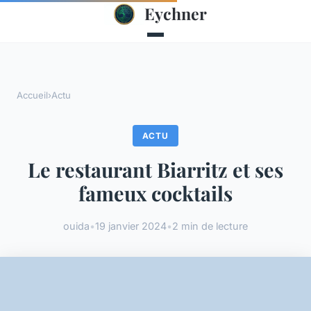
Eychner
Accueil
›
Actu
ACTU
Le restaurant Biarritz et ses
fameux cocktails
ouida
•
19 janvier 2024
•
2 min de lecture