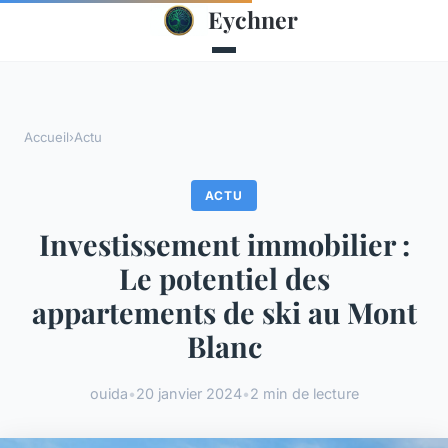
Eychner
Accueil
›
Actu
ACTU
Investissement immobilier :
Le potentiel des
appartements de ski au Mont
Blanc
ouida
•
20 janvier 2024
•
2 min de lecture