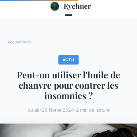
Eychner
Accueil
›
Actu
ACTU
Peut-on utiliser l'huile de
chanvre pour contrer les
insomnies ?
ouida
•
26 février 2024
•
2 min de lecture