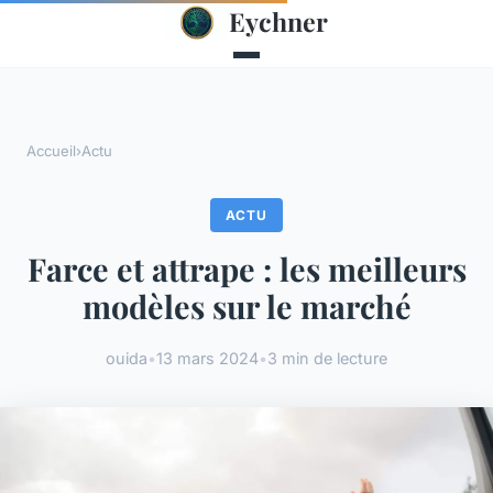
Eychner
Accueil
›
Actu
ACTU
Farce et attrape : les meilleurs
modèles sur le marché
ouida
•
13 mars 2024
•
3 min de lecture